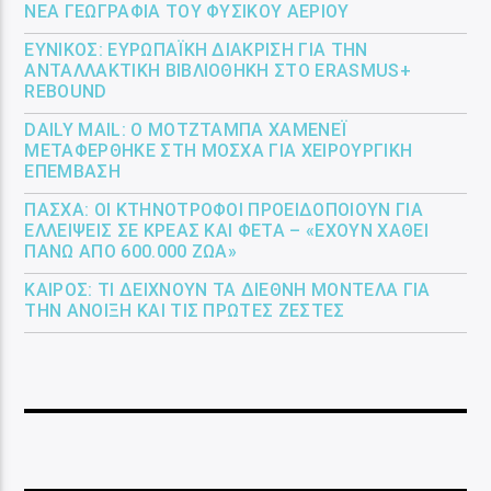
ΝΈΑ ΓΕΩΓΡΑΦΊΑ ΤΟΥ ΦΥΣΙΚΟΎ ΑΕΡΊΟΥ
ΕΎΝΙΚΟΣ: ΕΥΡΩΠΑΪΚΉ ΔΙΆΚΡΙΣΗ ΓΙΑ ΤΗΝ
ΑΝΤΑΛΛΑΚΤΙΚΉ ΒΙΒΛΙΟΘΉΚΗ ΣΤΟ ERASMUS+
REBOUND
DAILY MAIL: Ο ΜΟΤΖΤΆΜΠΑ ΧΑΜΕΝΕΪ́
ΜΕΤΑΦΈΡΘΗΚΕ ΣΤΗ ΜΌΣΧΑ ΓΙΑ ΧΕΙΡΟΥΡΓΙΚΉ
ΕΠΈΜΒΑΣΗ
ΠΆΣΧΑ: ΟΙ ΚΤΗΝΟΤΡΌΦΟΙ ΠΡΟΕΙΔΟΠΟΙΟΎΝ ΓΙΑ
ΕΛΛΕΊΨΕΙΣ ΣΕ ΚΡΈΑΣ ΚΑΙ ΦΈΤΑ – «ΈΧΟΥΝ ΧΑΘΕΊ
ΠΆΝΩ ΑΠΌ 600.000 ΖΏΑ»
ΚΑΙΡΌΣ: ΤΙ ΔΕΊΧΝΟΥΝ ΤΑ ΔΙΕΘΝΉ ΜΟΝΤΈΛΑ ΓΙΑ
ΤΗΝ ΆΝΟΙΞΗ ΚΑΙ ΤΙΣ ΠΡΏΤΕΣ ΖΈΣΤΕΣ