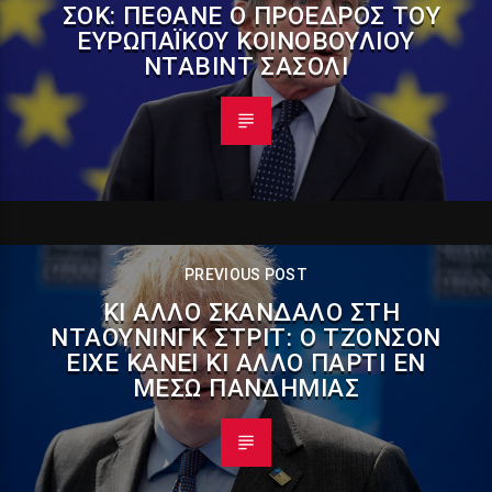
ΣΟΚ: ΠΈΘΑΝΕ Ο ΠΡΌΕΔΡΟΣ ΤΟΥ
ΕΥΡΩΠΑΪΚΟΎ ΚΟΙΝΟΒΟΥΛΊΟΥ
ΝΤΑΒΊΝΤ ΣΑΣΌΛΙ
PREVIOUS POST
ΚΙ ΆΛΛΟ ΣΚΆΝΔΑΛΟ ΣΤΗ
ΝΤΆΟΥΝΙΝΓΚ ΣΤΡΙΤ: Ο ΤΖΌΝΣΟΝ
ΕΊΧΕ ΚΆΝΕΙ ΚΙ ΆΛΛΟ ΠΆΡΤΙ ΕΝ
ΜΈΣΩ ΠΑΝΔΗΜΊΑΣ