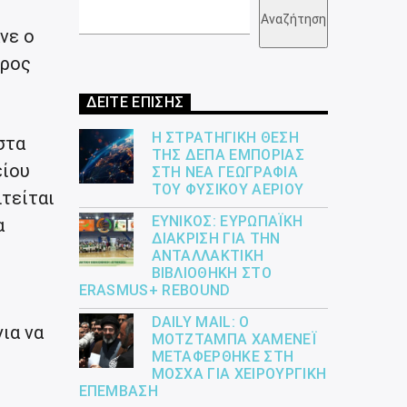
Αναζήτηση
νε ο
ύρος
ΔΕΙΤΕ ΕΠΙΣΗΣ
Η ΣΤΡΑΤΗΓΙΚΉ ΘΈΣΗ
στα
ΤΗΣ ΔΕΠΑ ΕΜΠΟΡΊΑΣ
είου
ΣΤΗ ΝΈΑ ΓΕΩΓΡΑΦΊΑ
ΤΟΥ ΦΥΣΙΚΟΎ ΑΕΡΊΟΥ
τείται
ΕΎΝΙΚΟΣ: ΕΥΡΩΠΑΪΚΉ
α
ΔΙΆΚΡΙΣΗ ΓΙΑ ΤΗΝ
ΑΝΤΑΛΛΑΚΤΙΚΉ
ΒΙΒΛΙΟΘΉΚΗ ΣΤΟ
ERASMUS+ REBOUND
DAILY MAIL: Ο
ια να
ΜΟΤΖΤΆΜΠΑ ΧΑΜΕΝΕΪ́
ΜΕΤΑΦΈΡΘΗΚΕ ΣΤΗ
ΜΌΣΧΑ ΓΙΑ ΧΕΙΡΟΥΡΓΙΚΉ
ΕΠΈΜΒΑΣΗ