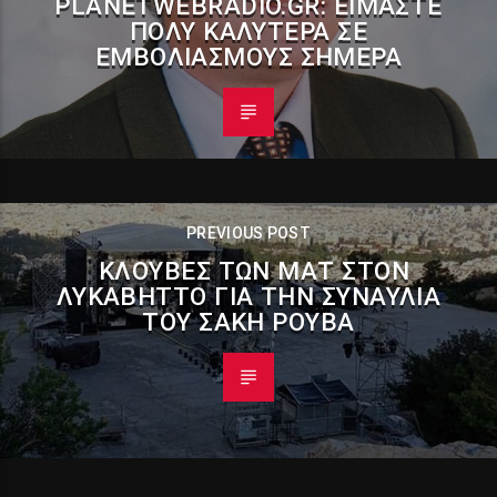
PLANETWEBRADIO.GR: ΕΊΜΑΣΤΕ
ΠΟΛΎ ΚΑΛΎΤΕΡΑ ΣΕ
ΕΜΒΟΛΙΑΣΜΟΎΣ ΣΉΜΕΡΑ
PREVIOUS POST
ΚΛΟΎΒΕΣ ΤΩΝ ΜΑΤ ΣΤΟΝ
ΛΥΚΑΒΗΤΤΌ ΓΙΑ ΤΗΝ ΣΥΝΑΥΛΊΑ
ΤΟΥ ΣΆΚΗ ΡΟΎΒΑ