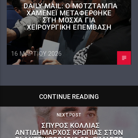
DAILY MAIL: Ο ΜΟΤΖΤΆΜΠΑ
ΧΑΜΕΝΕΪ́ ΜΕΤΑΦΈΡΘΗΚΕ
ΣΤΗ ΜΌΣΧΑ ΓΙΑ
ΧΕΙΡΟΥΡΓΙΚΉ ΕΠΈΜΒΑΣΗ
16 ΜΑΡΤΊΟΥ 2026
CONTINUE READING
NEXT POST
ΣΠΎΡΟΣ ΚΌΛΛΙΑΣ
ΑΝΤΙΔΉΜΑΡΧΟΣ ΚΡΩΠΊΑΣ ΣΤΟΝ