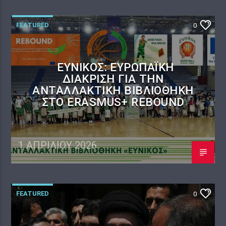
FEATURED
0
ΕΎΝΙΚΟΣ: ΕΥΡΩΠΑΪΚΉ
ΔΙΆΚΡΙΣΗ ΓΙΑ ΤΗΝ
ΑΝΤΑΛΛΑΚΤΙΚΉ ΒΙΒΛΙΟΘΉΚΗ
ΣΤΟ ERASMUS+ REBOUND
1 ΑΠΡΙΛΊΟΥ 2026
FEATURED
0