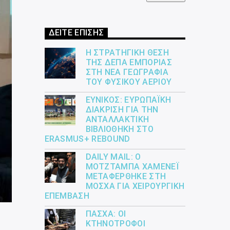
ΔΕΙΤΕ ΕΠΙΣΗΣ
Η ΣΤΡΑΤΗΓΙΚΉ ΘΈΣΗ
ΤΗΣ ΔΕΠΑ ΕΜΠΟΡΊΑΣ
ΣΤΗ ΝΈΑ ΓΕΩΓΡΑΦΊΑ
ΤΟΥ ΦΥΣΙΚΟΎ ΑΕΡΊΟΥ
ΕΎΝΙΚΟΣ: ΕΥΡΩΠΑΪΚΉ
ΔΙΆΚΡΙΣΗ ΓΙΑ ΤΗΝ
ΑΝΤΑΛΛΑΚΤΙΚΉ
ΒΙΒΛΙΟΘΉΚΗ ΣΤΟ
ERASMUS+ REBOUND
DAILY MAIL: Ο
ΜΟΤΖΤΆΜΠΑ ΧΑΜΕΝΕΪ́
ΜΕΤΑΦΈΡΘΗΚΕ ΣΤΗ
ΜΌΣΧΑ ΓΙΑ ΧΕΙΡΟΥΡΓΙΚΉ
ΕΠΈΜΒΑΣΗ
ΠΆΣΧΑ: ΟΙ
ΚΤΗΝΟΤΡΌΦΟΙ